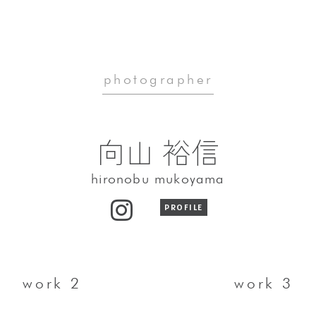
photographer
向山 裕信
hironobu mukoyama
PROFILE
work 2
work 3