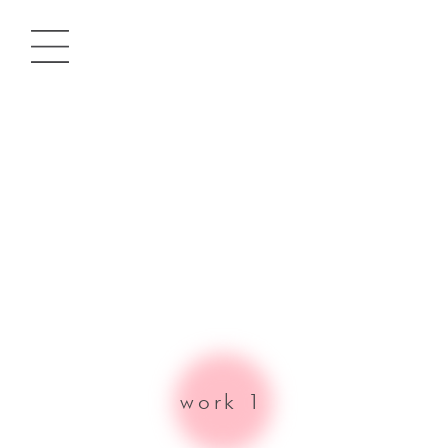
内
容
を
ス
キ
ッ
プ
work 1